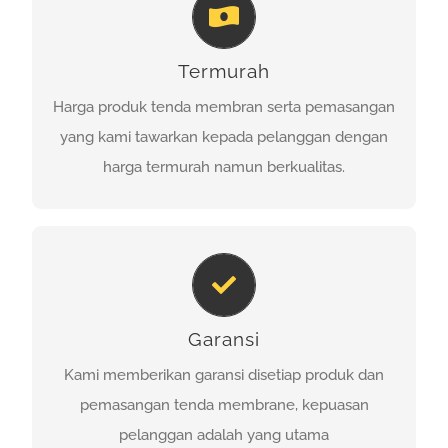
HARGA KOMPETITIF
Harga produk tenda membran serta pemasangan
Termurah
yang kami tawarkan kepada pelanggan dengan
harga termurah namun berkualitas.
Harga produk tenda membran serta pemasangan
yang kami tawarkan kepada pelanggan dengan
PROFIL
harga termurah namun berkualitas.
JAMINAN KEPUASAN
Kami memberikan garansi disetiap produk dan
Garansi
pemasangan tenda membrane, kepuasan
pelanggan adalah yang utama
Kami memberikan garansi disetiap produk dan
pemasangan tenda membrane, kepuasan
PROFIL
pelanggan adalah yang utama