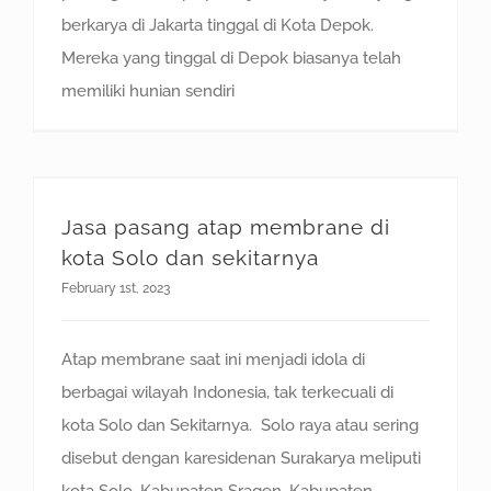
berkarya di Jakarta tinggal di Kota Depok.
Mereka yang tinggal di Depok biasanya telah
memiliki hunian sendiri
Jasa pasang atap membrane di kota Solo dan sekitarnya
Jasa pasang atap membrane di
kota Solo dan sekitarnya
February 1st, 2023
Atap membrane saat ini menjadi idola di
berbagai wilayah Indonesia, tak terkecuali di
kota Solo dan Sekitarnya. Solo raya atau sering
disebut dengan karesidenan Surakarya meliputi
kota Solo, Kabupaten Sragen, Kabupaten