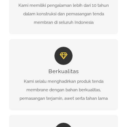
membran di seluruh Indonesia.
Kami memiliki pengalaman lebih dari 10 tahun
dalam konstruksi dan pemasangan tenda
PROFIL
membran di seluruh Indonesia
TERJAMIN
Kami selalu menghadirkan produk tenda
Berkualitas
membrane dengan bahan berkualitas,
pemasangan terjamin, awet serta tahan lama
Kami selalu menghadirkan produk tenda
membrane dengan bahan berkualitas,
PORTOFOLIO
pemasangan terjamin, awet serta tahan lama