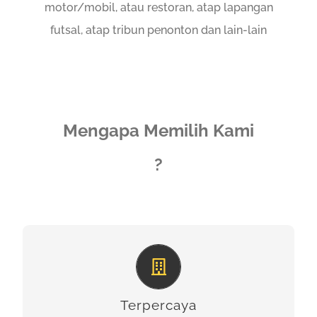
motor/mobil, atau restoran, atap lapangan
futsal, atap tribun penonton dan lain-lain
Mengapa Memilih Kami
?
BERPENGALAMAN
Kami memiliki pengalaman lebih dari 10 tahun
Terpercaya
dalam konstruksi dan pemasangan tenda