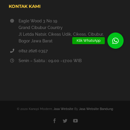
KONTAK KAMI
Eagle Wood 3 No 19
Grand Cibubur Country
Jl Letda Natsir, Cikeas Udik, Cikeas, Cibubur,
Klik WhatsApp
Bogor Jawa Barat
0812 2626 0357
Senin – Sabtu : 09.00 –17.00 WIB
© 2020 Kanopi Modern,
Jasa Website
By
Jasa Website Bandung
Facebook
Twitter
YouTube