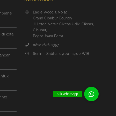
Eagle Wood 3 No 19
mbrane
Grand Cibubur Country
Jl Letda Natsir, Cikeas Udik, Cikeas,
Cibubur,
di kota
Bogor Jawa Barat
0812 2626 0357
Senin – Sabtu : 09.00 –17.00 WIB
pangan
untuk
Klik WhatsApp
r m2