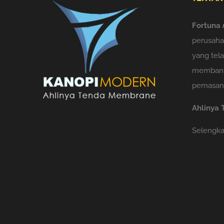
Fortuna
perusah
yang tel
membant
pemasang
Ahlinya
Selengkap