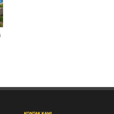
Tips memilih bahan atap membrane
March 27th, 2022
|
0 Comments
i
KONTAK KAMI