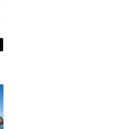
st
Email