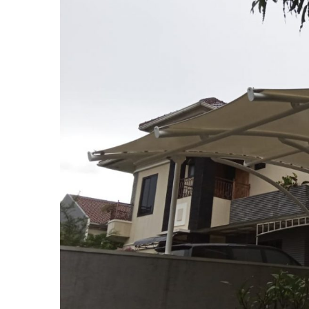
View
Larger
Image