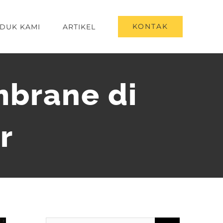
KONTAK
DUK KAMI
ARTIKEL
brane di
r