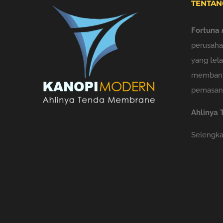
TENTAN
Fortuna
perusah
yang tel
membant
pemasang
Ahlinya
Selengkap