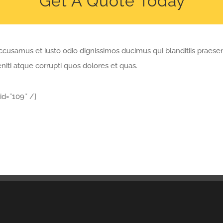
Get A Quote Today
ccusamus et iusto odio dignissimos ducimus qui blanditiis praese
iti atque corrupti quos dolores et quas.
id=”109″ /]