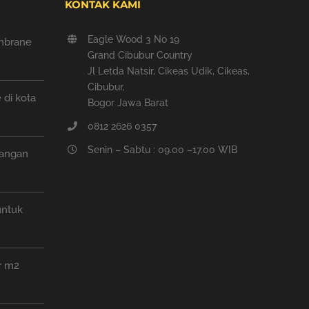
KONTAK KAMI
Eagle Wood 3 No 19
mbrane
Grand Cibubur Country
Jl Letda Natsir, Cikeas Udik, Cikeas,
Cibubur,
di kota
Bogor Jawa Barat
0812 2626 0357
Senin – Sabtu : 09.00 –17.00 WIB
pangan
untuk
r m2